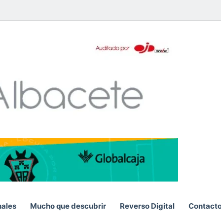
pp
S
nales
Mucho que descubrir
Reverso Digital
Contact