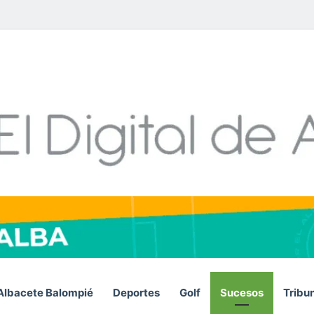
Facebook
X
LinkedIn
YouTube
Instagram
Telegram
WhatsA
RS
Albacete Balompié
Deportes
Golf
Sucesos
Tribu