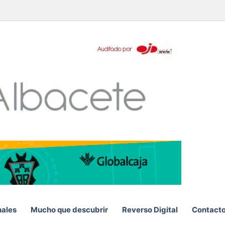
pp
S
nales
Mucho que descubrir
Reverso Digital
Contact