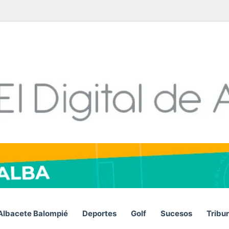
Facebook
X
LinkedIn
YouTube
Instagram
Telegram
WhatsA
RS
Albacete Balompié
Deportes
Golf
Sucesos
Tribu