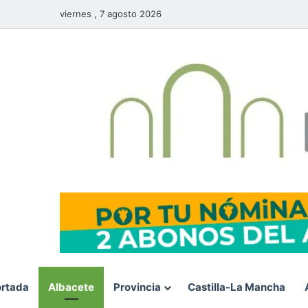
viernes , 7 agosto 2026
rtada
Albacete
Provincia
Castilla-La Mancha