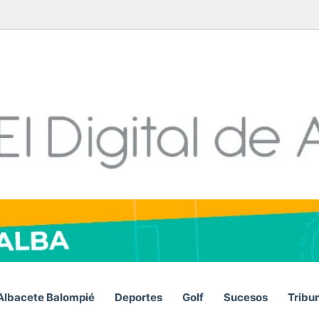
Facebook
X
LinkedIn
YouTube
Instagram
Telegram
WhatsA
RSS
Albacete Balompié
Deportes
Golf
Sucesos
Tribu