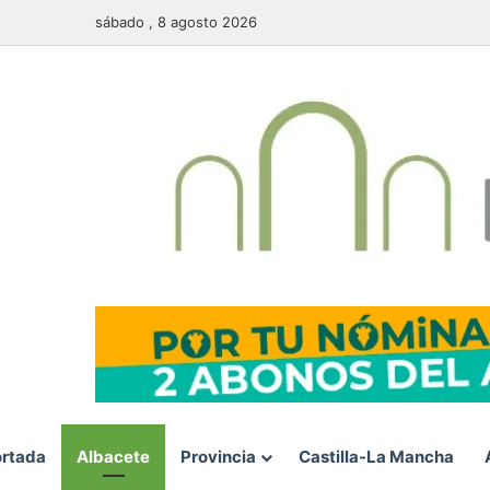
sábado , 8 agosto 2026
rtada
Albacete
Provincia
Castilla-La Mancha