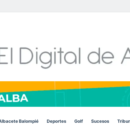
Facebook
X
LinkedIn
YouTube
Instagram
Telegram
WhatsA
RSS
Albacete Balompié
Deportes
Golf
Sucesos
Tribu