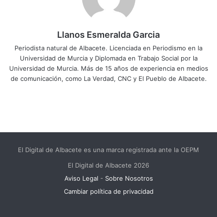
Llanos Esmeralda Garcia
Periodista natural de Albacete. Licenciada en Periodismo en la
Universidad de Murcia y Diplomada en Trabajo Social por la
Universidad de Murcia. Más de 15 años de experiencia en medios
de comunicación, como La Verdad, CNC y El Pueblo de Albacete.
El Digital de Albacete es una marca registrada ante la OEPM
El Digital de Albacete 2026
Aviso Legal
-
Sobre Nosotros
Cambiar política de privacidad
Facebook
X
LinkedIn
YouTube
Instagram
Telegram
WhatsApp
RSS