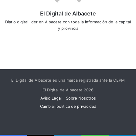
El Digital de Albacete
Diario digital líder en Albacete con toda la información de la capital
y provincia
Sitio
Facebook
X
LinkedIn
YouTube
Instagram
web
El Digital de Albacete es una marca registrada ante la OEPM
El Digital de Albacete 2026
Aviso Legal
-
Sobre Nosotros
Cambiar política de privacidad
Facebook
X
LinkedIn
YouTube
Instagram
Telegram
WhatsApp
RSS