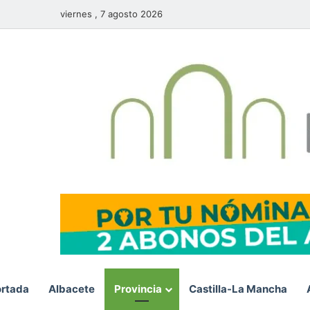
viernes , 7 agosto 2026
rtada
Albacete
Provincia
Castilla-La Mancha