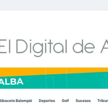
Facebook
X
LinkedIn
YouTube
Instagram
Telegram
WhatsA
RSS
Albacete Balompié
Deportes
Golf
Sucesos
Tribu