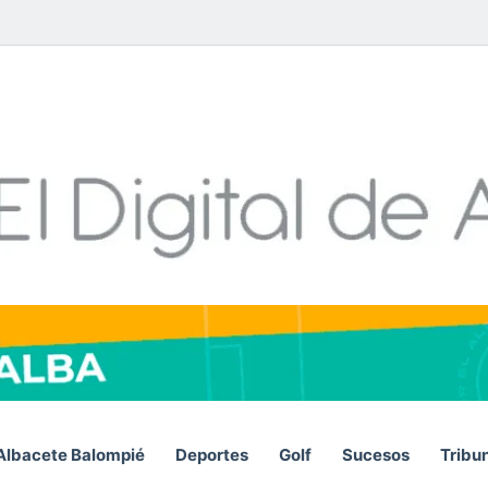
Facebook
X
LinkedIn
YouTube
Instagram
Telegram
WhatsA
RSS
Albacete Balompié
Deportes
Golf
Sucesos
Tribu