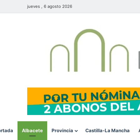
jueves , 6 agosto 2026
rtada
Albacete
Provincia
Castilla-La Mancha