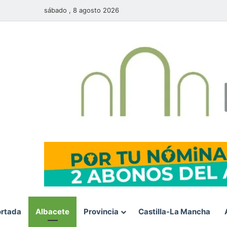
sábado , 8 agosto 2026
rtada
Albacete
Provincia
Castilla-La Mancha