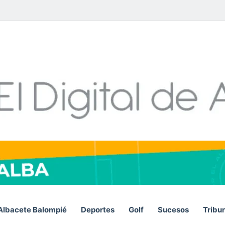
Facebook
X
LinkedIn
YouTube
Instagram
Telegram
WhatsA
RSS
Albacete Balompié
Deportes
Golf
Sucesos
Tribu