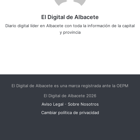
El Digital de Albacete
Diario digital líder en Albacete con toda la información de la capital
y provincia
Sitio
Facebook
X
LinkedIn
YouTube
Instagram
web
El Digital de Albacete es una marca registrada ante la OEPM
El Digital de Albacete 2026
Aviso Legal
-
Sobre Nosotros
Cambiar política de privacidad
Facebook
X
LinkedIn
YouTube
Instagram
Telegram
WhatsApp
RSS