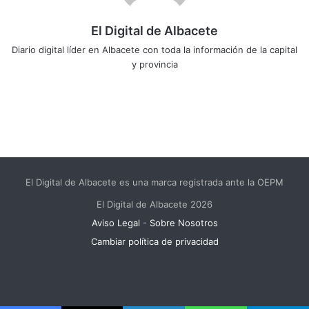
El Digital de Albacete
Diario digital líder en Albacete con toda la información de la capital
y provincia
Sitio
Facebook
X
LinkedIn
YouTube
Instagram
web
El Digital de Albacete es una marca registrada ante la OEPM
El Digital de Albacete 2026
Aviso Legal
-
Sobre Nosotros
Cambiar política de privacidad
Facebook
X
LinkedIn
YouTube
Instagram
Telegram
WhatsApp
RSS