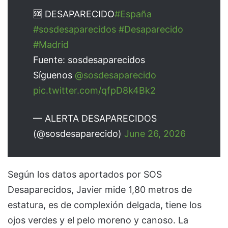
🆘 DESAPARECIDO
#España
#sosdesaparecidos
#Desaparecido
#Madrid
Fuente: sosdesaparecidos
Síguenos
@sosdesaparecido
pic.twitter.com/qfpD8k4Bk2
— ALERTA DESAPARECIDOS
(@sosdesaparecido)
June 26, 2026
Según los datos aportados por SOS
Desaparecidos, Javier mide 1,80 metros de
estatura, es de complexión delgada, tiene los
ojos verdes y el pelo moreno y canoso. La