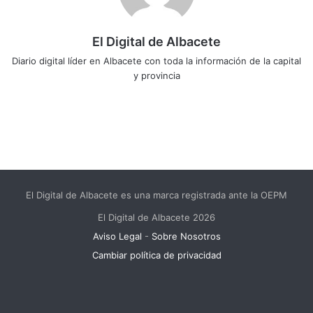
El Digital de Albacete
Diario digital líder en Albacete con toda la información de la capital
y provincia
Sitio
Facebook
X
LinkedIn
YouTube
Instagram
web
El Digital de Albacete es una marca registrada ante la OEPM
El Digital de Albacete 2026
Aviso Legal
-
Sobre Nosotros
Cambiar política de privacidad
Facebook
X
LinkedIn
YouTube
Instagram
Telegram
WhatsApp
RSS