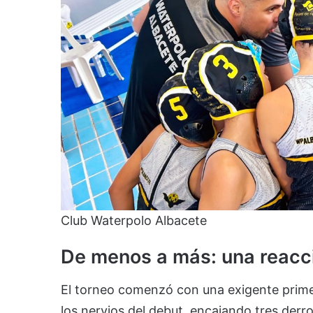
Club Waterpolo Albacete
De menos a más: una reac
El torneo comenzó con una exigente primer
los nervios del debut, encajando tres derro