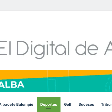
Facebook
X
LinkedIn
YouTube
Instagram
Telegram
WhatsA
RSS
Albacete Balompié
Deportes
Golf
Sucesos
Tribu