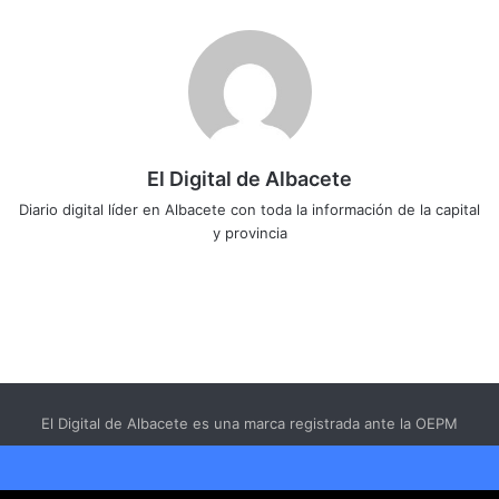
El Digital de Albacete
Diario digital líder en Albacete con toda la información de la capital
y provincia
Sitio
Facebook
X
LinkedIn
YouTube
Instagram
web
El Digital de Albacete es una marca registrada ante la OEPM
El Digital de Albacete 2026
Aviso Legal
-
Sobre Nosotros
Facebook