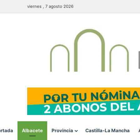
viernes , 7 agosto 2026
rtada
Albacete
Provincia
Castilla-La Mancha