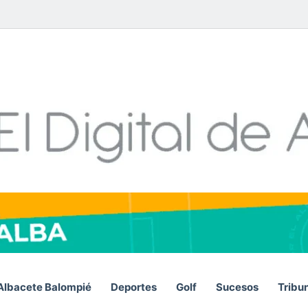
Facebook
X
LinkedIn
YouTube
Instagram
Telegram
WhatsA
RSS
Albacete Balompié
Deportes
Golf
Sucesos
Tribu