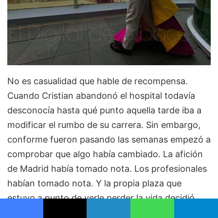
No es casualidad que hable de recompensa.
Cuando Cristian abandonó el hospital todavía
desconocía hasta qué punto aquella tarde iba a
modificar el rumbo de su carrera. Sin embargo,
conforme fueron pasando las semanas empezó a
comprobar que algo había cambiado. La afición
de Madrid había tomado nota. Los profesionales
habían tomado nota. Y la propia plaza que
estuvo a punto de verle perder la vida decidió
volver a abrirle las puertas. «Madrid me ha
Facebook
X
LinkedIn
WhatsApp
Telegram