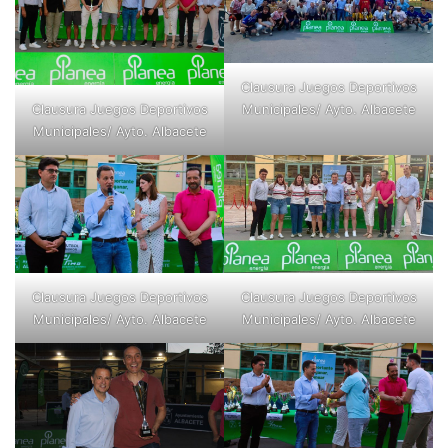
Clausura Juegos Deportivos
Clausura Juegos Deportivos
Municipales/ Ayto. Albacete
Municipales/ Ayto. Albacete
Clausura Juegos Deportivos
Clausura Juegos Deportivos
Municipales/ Ayto. Albacete
Municipales/ Ayto. Albacete