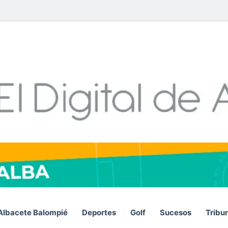
Facebook
X
LinkedIn
YouTube
Instagram
Telegram
WhatsA
RSS
Albacete Balompié
Deportes
Golf
Sucesos
Tribu