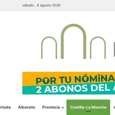
sábado , 8 agosto 2026
rtada
Albacete
Provincia
Castilla-La Mancha