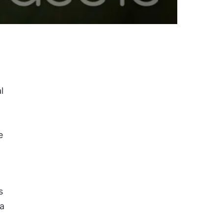
l
e
s
ta