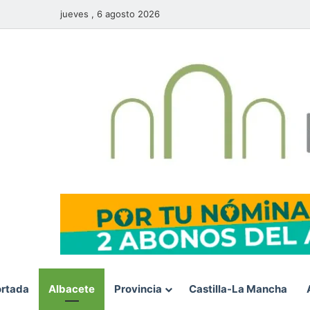
jueves , 6 agosto 2026
rtada
Albacete
Provincia
Castilla-La Mancha