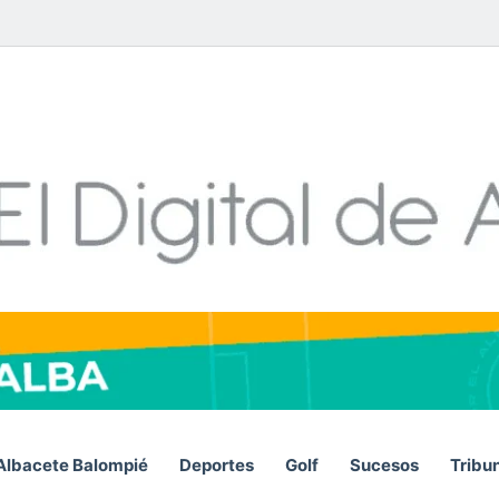
Facebook
X
LinkedIn
YouTube
Instagram
Telegram
WhatsA
RSS
Albacete Balompié
Deportes
Golf
Sucesos
Tribu