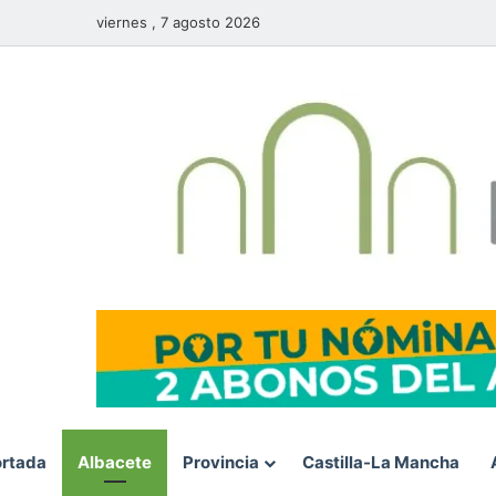
viernes , 7 agosto 2026
rtada
Albacete
Provincia
Castilla-La Mancha