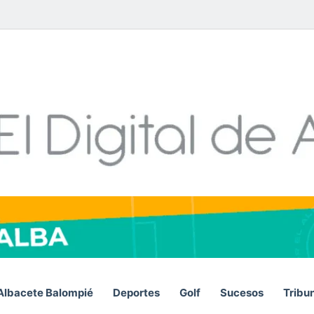
Facebook
X
LinkedIn
YouTube
Instagram
Telegram
WhatsA
RSS
Albacete Balompié
Deportes
Golf
Sucesos
Tribu