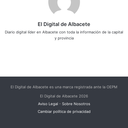
El Digital de Albacete
Diario digital líder en Albacete con toda la información de la capital
y provincia
Sitio
Facebook
X
LinkedIn
YouTube
Instagram
web
El Digital de Albacete es una marca registrada ante la OEPM
El Digital de Albacete 2026
Aviso Legal
-
Sobre Nosotros
Cambiar política de privacidad
Facebook
X
LinkedIn
YouTube
Instagram
Telegram
WhatsApp
RSS