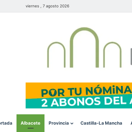
viernes , 7 agosto 2026
rtada
Albacete
Provincia
Castilla-La Mancha