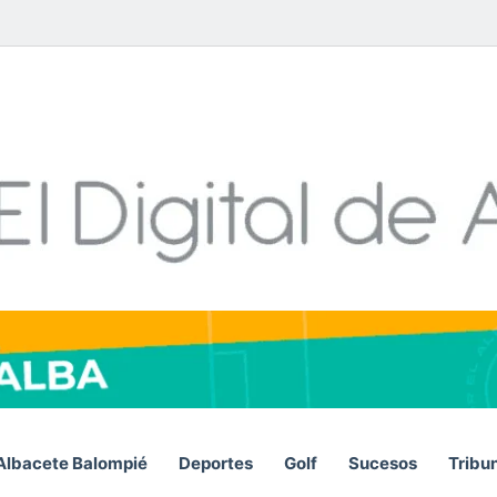
Facebook
X
LinkedIn
YouTube
Instagram
Telegram
WhatsA
RSS
Albacete Balompié
Deportes
Golf
Sucesos
Tribu