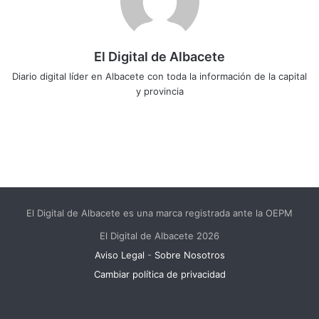
El Digital de Albacete
Diario digital líder en Albacete con toda la información de la capital
y provincia
Sitio
Facebook
X
LinkedIn
YouTube
Instagram
web
El Digital de Albacete es una marca registrada ante la OEPM
El Digital de Albacete 2026
Aviso Legal
-
Sobre Nosotros
Cambiar política de privacidad
Facebook
X
LinkedIn
YouTube
Instagram
Telegram
WhatsApp
RSS