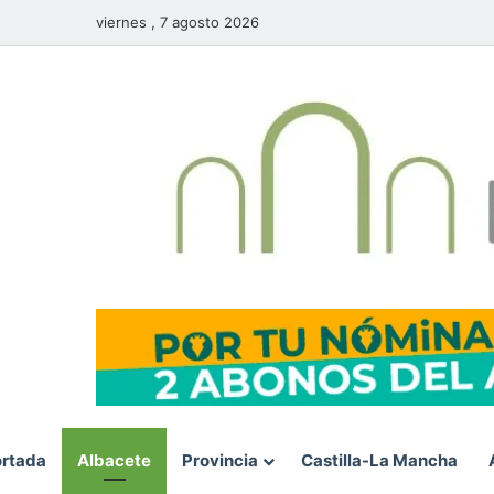
viernes , 7 agosto 2026
rtada
Albacete
Provincia
Castilla-La Mancha