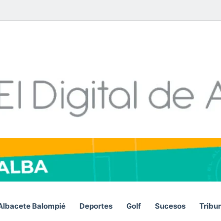
Facebook
X
LinkedIn
YouTube
Instagram
Telegram
WhatsA
RSS
Albacete Balompié
Deportes
Golf
Sucesos
Tribu