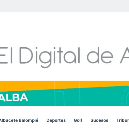
Facebook
X
LinkedIn
YouTube
Instagram
Telegram
WhatsA
RSS
Albacete Balompié
Deportes
Golf
Sucesos
Tribu