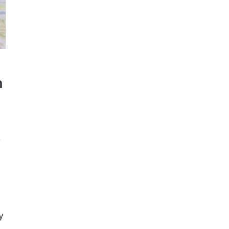
n
y
y