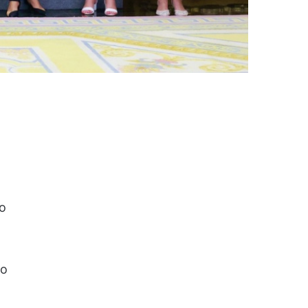
so
to