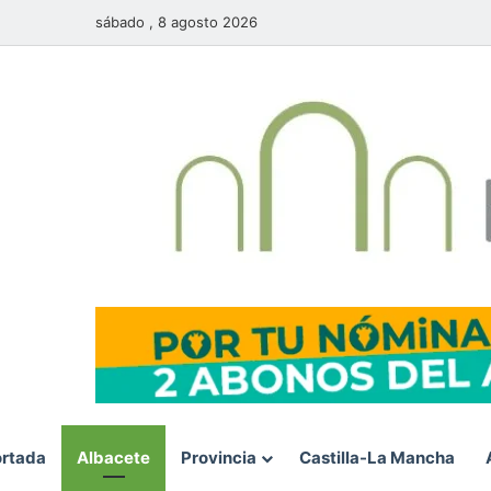
sábado , 8 agosto 2026
rtada
Albacete
Provincia
Castilla-La Mancha