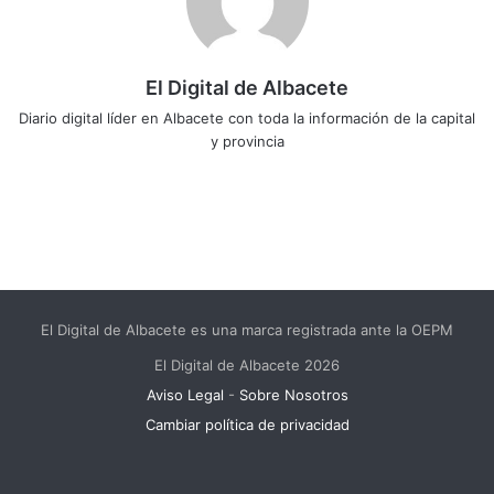
El Digital de Albacete
Diario digital líder en Albacete con toda la información de la capital
y provincia
Sitio
Facebook
X
LinkedIn
YouTube
Instagram
web
El Digital de Albacete es una marca registrada ante la OEPM
El Digital de Albacete 2026
Aviso Legal
-
Sobre Nosotros
Cambiar política de privacidad
Facebook
X
LinkedIn
YouTube
Instagram
Telegram
WhatsApp
RSS