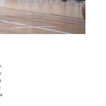
n
n
s
e
la