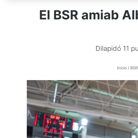
El BSR amiab Alb
Dilapidó 11 p
Inicio
/
BSR