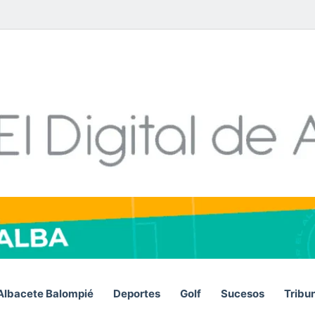
Facebook
X
LinkedIn
YouTube
Instagram
Telegram
WhatsA
RSS
Albacete Balompié
Deportes
Golf
Sucesos
Tribu