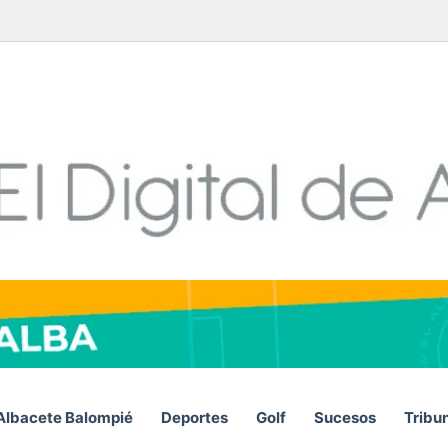
Facebook
X
LinkedIn
YouTube
Instagram
Telegram
WhatsA
RSS
Albacete Balompié
Deportes
Golf
Sucesos
Tribu