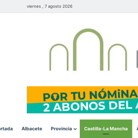
viernes , 7 agosto 2026
rtada
Albacete
Provincia
Castilla-La Mancha