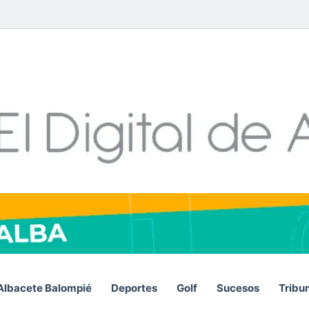
Facebook
X
LinkedIn
YouTube
Instagram
Telegram
WhatsA
RSS
Albacete Balompié
Deportes
Golf
Sucesos
Tribu