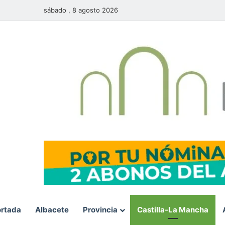
sábado , 8 agosto 2026
rtada
Albacete
Provincia
Castilla-La Mancha