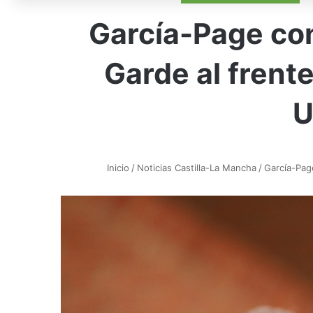
García-Page con
Garde al frent
U
Inicio
/
Noticias Castilla-La Mancha
/
García-Page