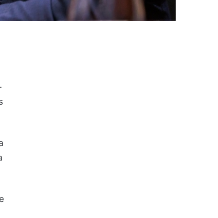
-
s
a
a
e