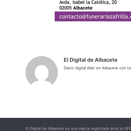
El Digital de Albacete
Diario digital líder en Albacete con t
Sitio
Facebook
X
LinkedIn
YouTube
Instagram
web
El Digital de Albacete es una marca registrada ante la O