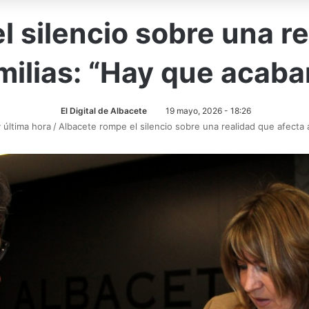
 silencio sobre una r
milias: “Hay que acaba
El Digital de Albacete
19 mayo, 2026 - 18:26
y última hora
/
Albacete rompe el silencio sobre una realidad que afecta a