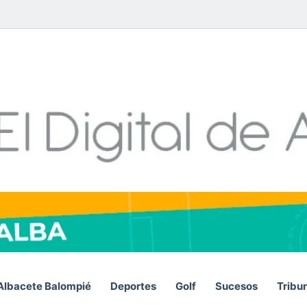
Facebook
X
LinkedIn
YouTube
Instagram
Telegram
WhatsA
RSS
Albacete Balompié
Deportes
Golf
Sucesos
Tribu