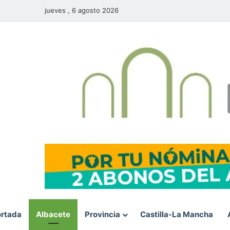
jueves , 6 agosto 2026
rtada
Albacete
Provincia
Castilla-La Mancha