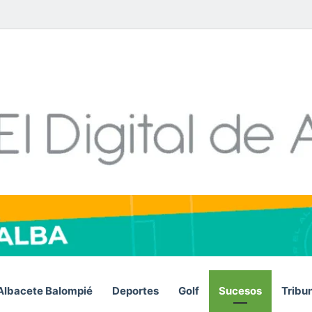
Facebook
X
LinkedIn
YouTube
Instagram
Telegram
WhatsA
RSS
Albacete Balompié
Deportes
Golf
Sucesos
Tribu