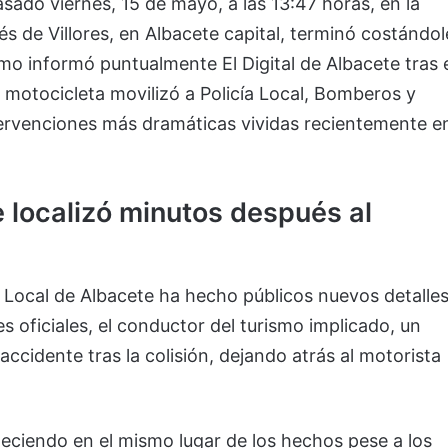
pasado viernes, 15 de mayo, a las 13:47 horas, en la
és de Villores, en Albacete capital, terminó costándol
omo informó puntualmente El Digital de Albacete tras 
na motocicleta movilizó a Policía Local, Bomberos y
tervenciones más dramáticas vividas recientemente e
e localizó minutos después al
ía Local de Albacete ha hecho públicos nuevos detalle
s oficiales, el conductor del turismo implicado, un
ccidente tras la colisión, dejando atrás al motorista
leciendo en el mismo lugar de los hechos pese a los