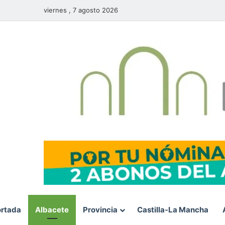
viernes , 7 agosto 2026
rtada
Albacete
Provincia
Castilla-La Mancha