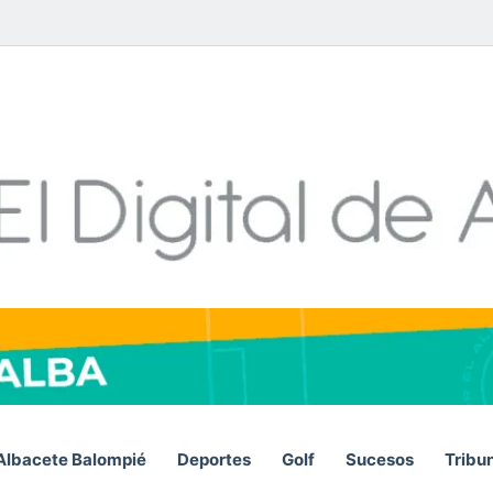
Facebook
X
LinkedIn
YouTube
Instagram
Telegram
WhatsA
RSS
Albacete Balompié
Deportes
Golf
Sucesos
Tribu