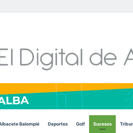
Facebook
X
LinkedIn
YouTube
Instagram
Telegram
WhatsA
RSS
Albacete Balompié
Deportes
Golf
Sucesos
Tribu