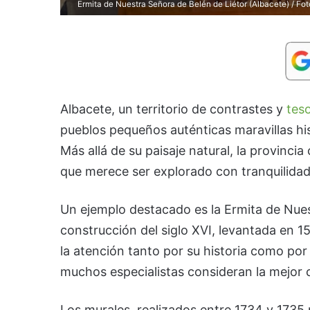
Ermita de Nuestra Señora de Belén de Liétor (Albacete) / Fo
Albacete, un territorio de contrastes y
tes
pueblos pequeños auténticas maravillas his
Más allá de su paisaje natural, la provinci
que merece ser explorado con tranquilidad
Un ejemplo destacado es la Ermita de Nuest
construcción del siglo XVI, levantada en 15
la atención tanto por su historia como por 
muchos especialistas consideran la mejor c
Los murales, realizados entre 1734 y 1735 