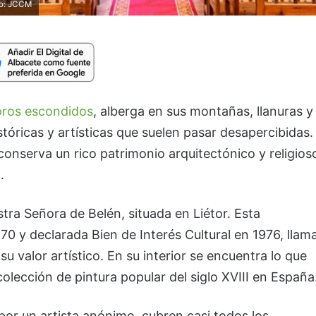
to: JCCM
oros escondidos
, alberga en sus montañas, llanuras y
tóricas y artísticas que suelen pasar desapercibidas.
a conserva un rico patrimonio arquitectónico y religios
.
ra Señora de Belén, situada en Liétor. Esta
70 y declarada Bien de Interés Cultural en 1976, llam
su valor artístico. En su interior se encuentra lo que
olección de pintura popular del siglo XVIII en España
por un artista anónimo, cubren casi todos los