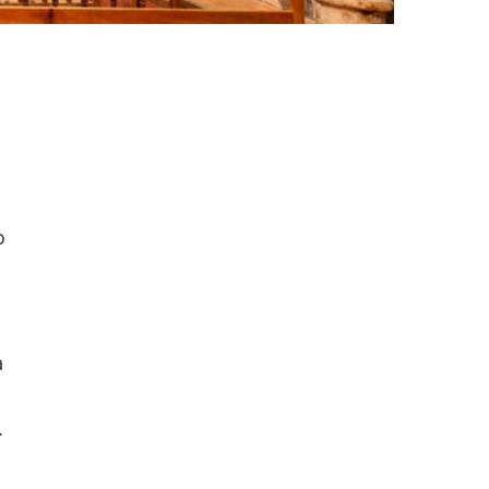
o
a
.