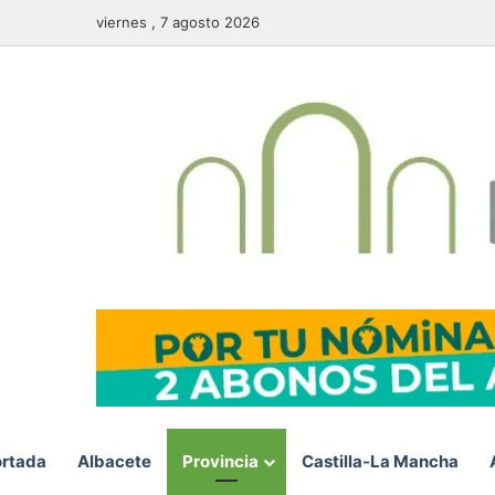
viernes , 7 agosto 2026
rtada
Albacete
Provincia
Castilla-La Mancha