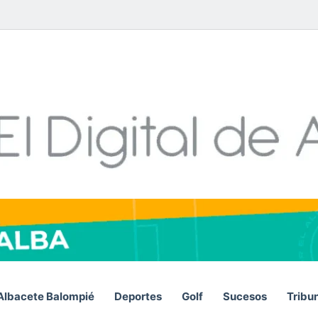
Facebook
X
LinkedIn
YouTube
Instagram
Telegram
WhatsA
RSS
Albacete Balompié
Deportes
Golf
Sucesos
Tribu