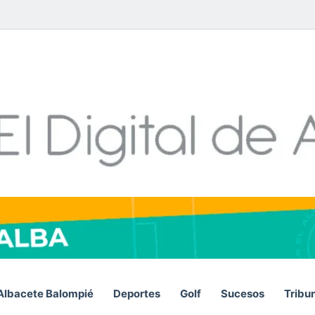
Facebook
X
LinkedIn
YouTube
Instagram
Telegram
WhatsA
RSS
Albacete Balompié
Deportes
Golf
Sucesos
Tribu