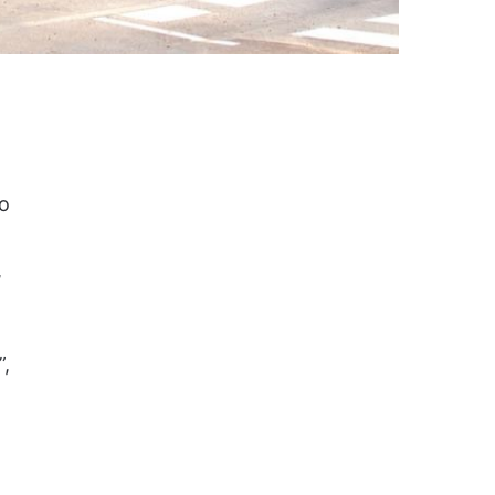
ro
,
”,