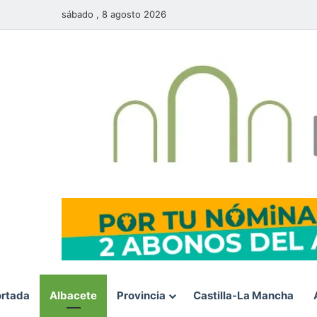
sábado , 8 agosto 2026
rtada
Albacete
Provincia
Castilla-La Mancha