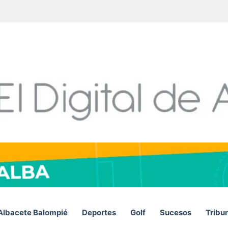
Facebook
X
LinkedIn
YouTube
Instagram
Telegram
WhatsA
RSS
Albacete Balompié
Deportes
Golf
Sucesos
Tribu