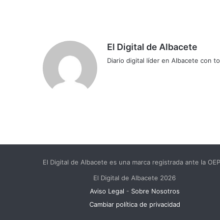
El Digital de Albacete
Diario digital líder en Albacete con t
Sitio
Facebook
X
LinkedIn
YouTube
Instagram
web
El Digital de Albacete es una marca registrada ante la O
El Digital de Albacete 2026
Aviso Legal
-
Sobre Nosotros
Cambiar política de privacidad