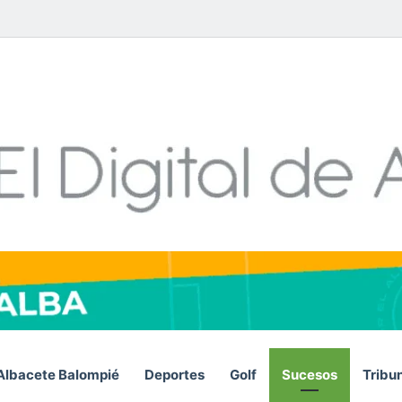
Facebook
X
LinkedIn
YouTube
Instagram
Telegram
WhatsA
RSS
Albacete Balompié
Deportes
Golf
Sucesos
Tribu