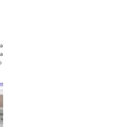
la
ra
o