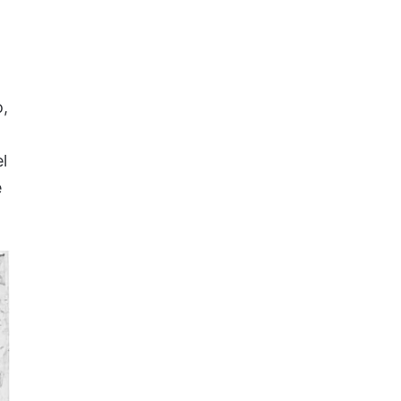
o,
l
e