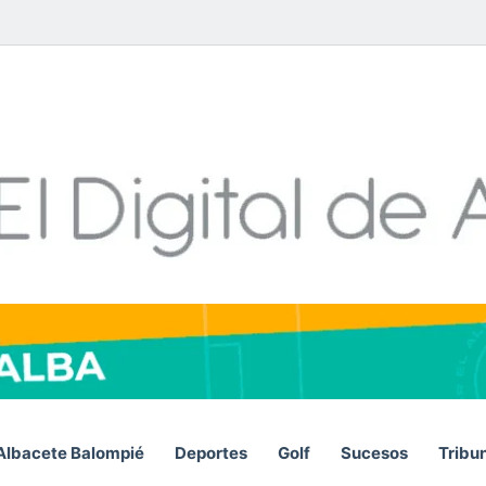
Facebook
X
LinkedIn
YouTube
Instagram
Telegram
WhatsA
RSS
Albacete Balompié
Deportes
Golf
Sucesos
Tribu