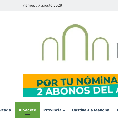
viernes , 7 agosto 2026
rtada
Albacete
Provincia
Castilla-La Mancha