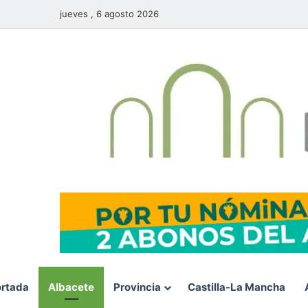
jueves , 6 agosto 2026
rtada
Albacete
Provincia
Castilla-La Mancha