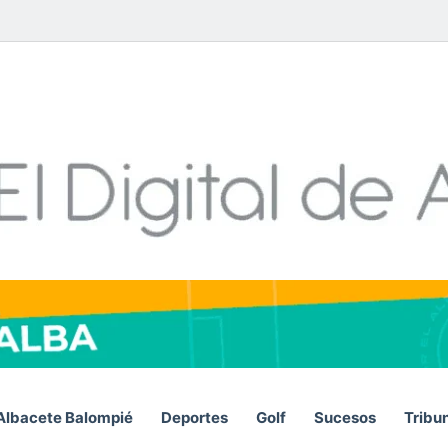
Facebook
X
LinkedIn
YouTube
Instagram
Telegram
WhatsA
RSS
Albacete Balompié
Deportes
Golf
Sucesos
Tribu