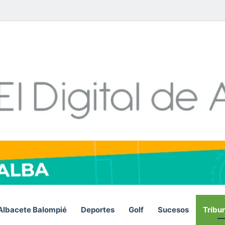
Facebook
X
LinkedIn
YouTube
Instagram
Telegram
WhatsA
RSS
Albacete Balompié
Deportes
Golf
Sucesos
Tribu