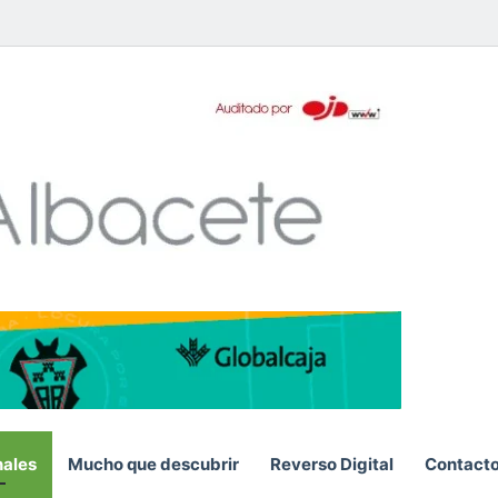
pp
nales
Mucho que descubrir
Reverso Digital
Contact