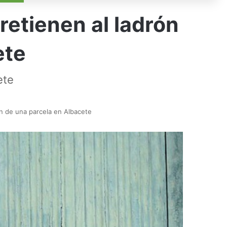
retienen al ladrón
ete
ete
ón de una parcela en Albacete