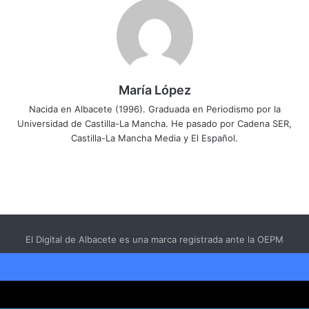
María López
Nacida en Albacete (1996). Graduada en Periodismo por la
Universidad de Castilla-La Mancha. He pasado por Cadena SER,
Castilla-La Mancha Media y El Español.
El Digital de Albacete es una marca registrada ante la OEPM
El Digital de Albacete 2026
Facebook
Aviso Legal
-
Sobre Nosotros
Cambiar política de privacidad
X