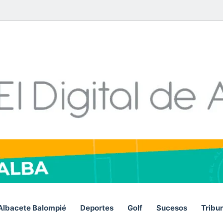
Facebook
X
LinkedIn
YouTube
Instagram
Telegram
WhatsA
RSS
Albacete Balompié
Deportes
Golf
Sucesos
Tribu