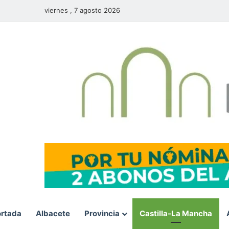
viernes , 7 agosto 2026
rtada
Albacete
Provincia
Castilla-La Mancha