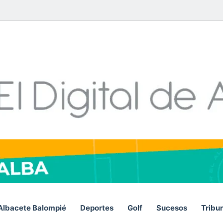
Facebook
X
LinkedIn
YouTube
Instagram
Telegram
Whats
RS
Albacete Balompié
Deportes
Golf
Sucesos
Tribu