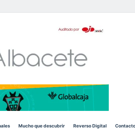
App
S
nales
Mucho que descubrir
Reverso Digital
Contact