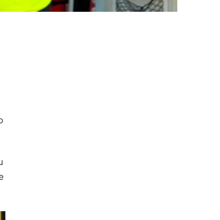
o
u
e