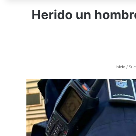
Herido un hombre
Inicio
/
Suc