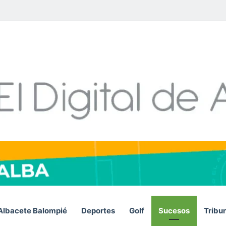
Facebook
X
LinkedIn
YouTube
Instagram
Telegram
WhatsA
RSS
Albacete Balompié
Deportes
Golf
Sucesos
Tribu