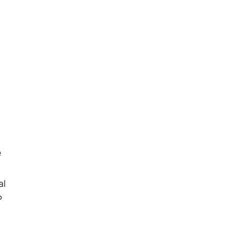
e
al
P