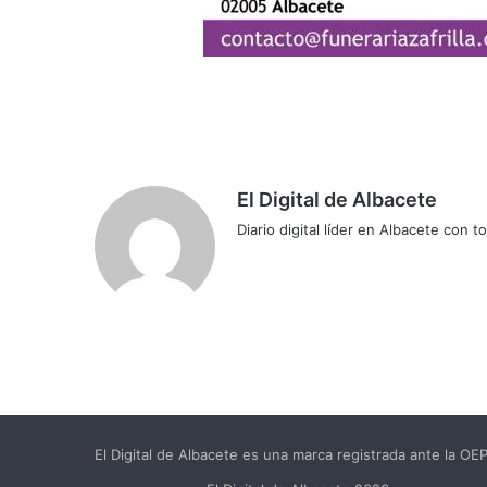
El Digital de Albacete
Diario digital líder en Albacete con t
Sitio
Facebook
X
LinkedIn
YouTube
Instagram
web
El Digital de Albacete es una marca registrada ante la O