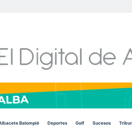
Facebook
X
LinkedIn
YouTube
Instagram
Telegram
WhatsA
RSS
Albacete Balompié
Deportes
Golf
Sucesos
Tribu