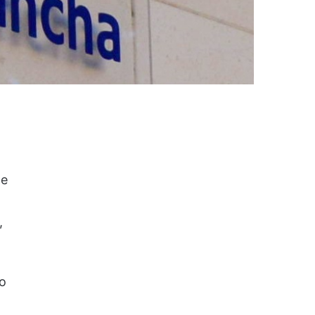
de
,
no