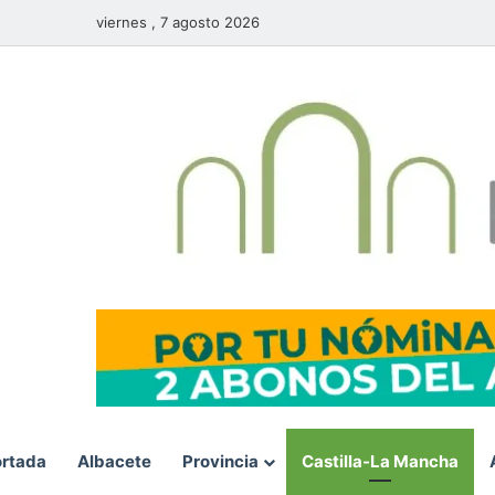
viernes , 7 agosto 2026
rtada
Albacete
Provincia
Castilla-La Mancha