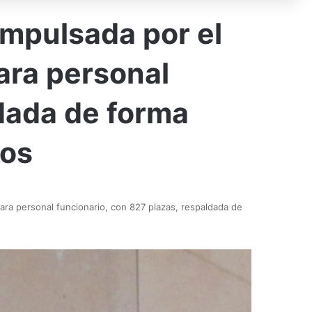
impulsada por el
ara personal
ldada de forma
tos
ara personal funcionario, con 827 plazas, respaldada de