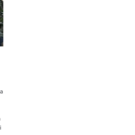
ta
a
i