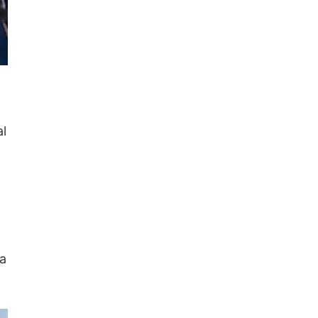
al
ua