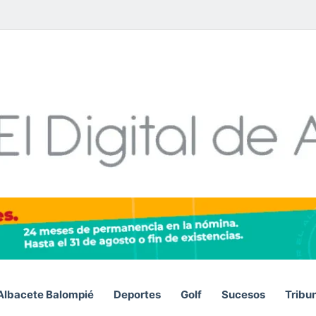
Facebook
X
LinkedIn
YouTube
Instagram
Telegram
WhatsA
RSS
Albacete Balompié
Deportes
Golf
Sucesos
Tribu