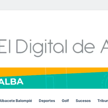
Facebook
X
LinkedIn
YouTube
Instagram
Telegram
WhatsA
RSS
Albacete Balompié
Deportes
Golf
Sucesos
Tribu