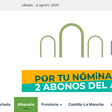
sábado , 8 agosto 2026
rtada
Albacete
Provincia
Castilla-La Mancha