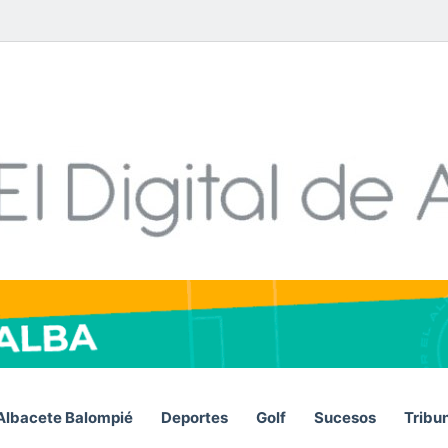
Facebook
X
LinkedIn
YouTube
Instagram
Telegram
WhatsA
RSS
Albacete Balompié
Deportes
Golf
Sucesos
Tribu