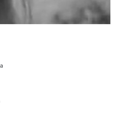
ha
n
l