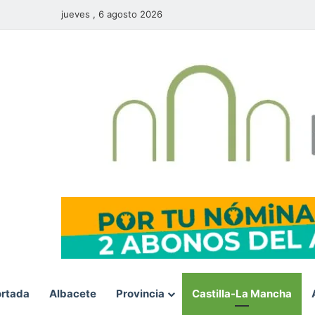
jueves , 6 agosto 2026
rtada
Albacete
Provincia
Castilla-La Mancha