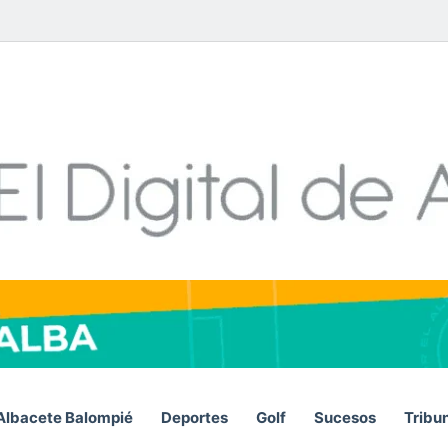
Facebook
X
LinkedIn
YouTube
Instagram
Telegram
WhatsA
RSS
Albacete Balompié
Deportes
Golf
Sucesos
Tribu